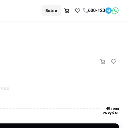
600-123
Войти
 час
40 тонн
26 куб.м.