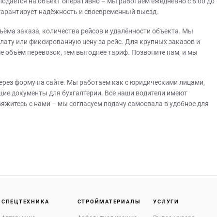
подаётся на объект оперативно – мы работаем ежедневно с 8:00 до
о гарантирует надёжность и своевременный выезд.
бъёма заказа, количества рейсов и удалённости объекта. Мы
лату или фиксированную цену за рейс. Для крупных заказов и
 объём перевозок, тем выгоднее тариф. Позвоните нам, и мы
ерез форму на сайте. Мы работаем как с юридическими лицами,
щие документы для бухгалтерии. Все наши водители имеют
вяжитесь с нами – мы согласуем подачу самосвала в удобное для
СПЕЦТЕХНИКА
СТРОЙМАТЕРИАЛЫ
УСЛУГИ