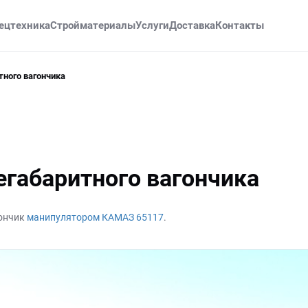
ецтехника
Стройматериалы
Услуги
Доставка
Контакты
тного вагончика
егабаритного вагончика
гончик
манипулятором КАМАЗ 65117
.