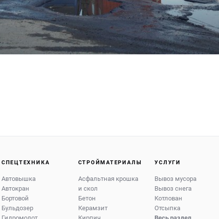
СПЕЦТЕХНИКА
СТРОЙМАТЕРИАЛЫ
УСЛУГИ
Автовышка
Асфальтная крошка
Вывоз мусора
Автокран
и скол
Вывоз снега
Бортовой
Бетон
Котлован
Бульдозер
Керамзит
Отсыпка
Гидромолот
Кирпич
Весь раздел