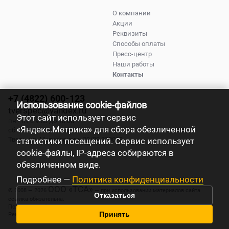
О компании
Акции
Реквизиты
Способы оплаты
Пресс-центр
Наши работы
Контакты
+7 (4822) 600-123
Использование cookie-файлов
tverspec@yandex.ru
Этот сайт использует сервис
пн - пт с 9:00 до 18:00
«Яндекс.Метрика» для сбора обезличенной
сб - вс с 9:00 до 17:00
Тверь
,
ул. Маяковского, 39/89
170019
статистики посещений. Сервис использует
cookie-файлы, IP-адреса собираются в
обезличенном виде.
Подробнее —
Политика конфиденциальности
ООО «ТСА»
© 2008 — 2026
— при использовании материалов сайта
Отказаться
ссылка обязательна.
Политика конфиденциальности
Принять
Реквизиты