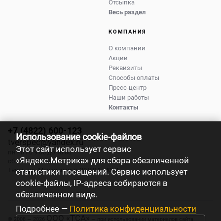
Отсыпка
Весь раздел
КОМПАНИЯ
О компании
Акции
Реквизиты
Способы оплаты
Пресс-центр
Наши работы
Контакты
+7 (4822) 600-123
Использование cookie-файлов
tverspec@yandex.ru
Этот сайт использует сервис
пн - пт с 9:00 до 18:00
«Яндекс.Метрика» для сбора обезличенной
сб - вс с 9:00 до 17:00
Тверь
,
ул. Маяковского, 39/89
170019
статистики посещений. Сервис использует
cookie-файлы, IP-адреса собираются в
обезличенном виде.
Подробнее —
Политика конфиденциальности
ООО «ТСА»
© 2008 — 2026
— при использовании материалов сайта