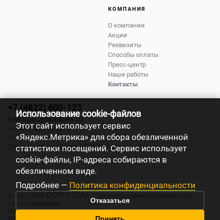
КОМПАНИЯ
О компании
Акции
Реквизиты
Способы оплаты
Пресс-центр
Наши работы
Контакты
+7 (4822) 600-123
Использование cookie-файлов
tverspec@yandex.ru
Этот сайт использует сервис
пн - пт с 9:00 до 18:00
«Яндекс.Метрика» для сбора обезличенной
сб - вс с 9:00 до 17:00
Тверь
,
ул. Маяковского, 39/89
170019
статистики посещений. Сервис использует
cookie-файлы, IP-адреса собираются в
обезличенном виде.
Подробнее —
Политика конфиденциальности
ООО «ТСА»
© 2008 — 2026
— при использовании материалов сайта
Отказаться
ссылка обязательна.
Политика конфиденциальности
Принять
Реквизиты