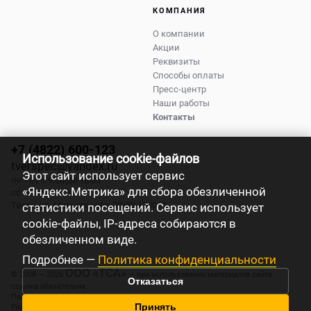
КОМПАНИЯ
О компании
Акции
Реквизиты
Способы оплаты
Пресс-центр
Наши работы
Контакты
+7 (4822) 600-123
Использование cookie-файлов
tverspec@yandex.ru
Этот сайт использует сервис
пн - пт с 9:00 до 18:00
«Яндекс.Метрика» для сбора обезличенной
сб - вс с 9:00 до 17:00
Тверь
,
ул. Маяковского, 39/89
170019
статистики посещений. Сервис использует
cookie-файлы, IP-адреса собираются в
обезличенном виде.
Подробнее —
Политика конфиденциальности
ООО «ТСА»
© 2008 — 2026
— при использовании материалов сайта
Отказаться
ссылка обязательна.
Политика конфиденциальности
Принять
Реквизиты