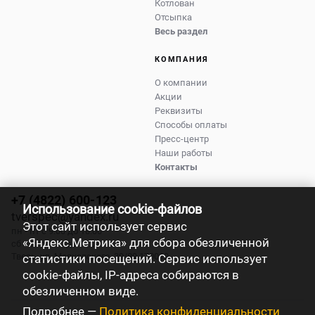
Котлован
Отсыпка
Весь раздел
КОМПАНИЯ
О компании
Акции
Реквизиты
Способы оплаты
Пресс-центр
Наши работы
Контакты
+7 (4822) 600-123
Использование cookie-файлов
tverspec@yandex.ru
Этот сайт использует сервис
пн - пт с 9:00 до 18:00
«Яндекс.Метрика» для сбора обезличенной
сб - вс с 9:00 до 17:00
Тверь
,
ул. Маяковского, 39/89
170019
статистики посещений. Сервис использует
cookie-файлы, IP-адреса собираются в
обезличенном виде.
Подробнее —
Политика конфиденциальности