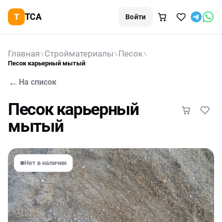
TCA
Войти
Главная
Стройматериалы
Песок
Песок карьерный мытый
←
На список
Песок карьерный
мытый
Нет в наличии