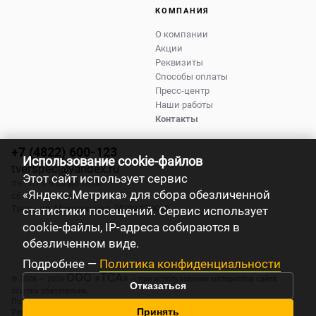
КОМПАНИЯ
О компании
Акции
Реквизиты
Способы оплаты
Пресс-центр
Наши работы
Контакты
+7 (4822) 600-123
Использование cookie-файлов
tverspec@yandex.ru
Этот сайт использует сервис
пн - пт с 9:00 до 18:00
«Яндекс.Метрика» для сбора обезличенной
сб - вс с 9:00 до 17:00
Тверь
,
ул. Маяковского, 39/89
170019
статистики посещений. Сервис использует
cookie-файлы, IP-адреса собираются в
обезличенном виде.
Подробнее —
Политика конфиденциальности
ООО «ТСА»
© 2008 — 2026
— при использовании материалов сайта
Отказаться
ссылка обязательна.
Политика конфиденциальности
Принять
Реквизиты