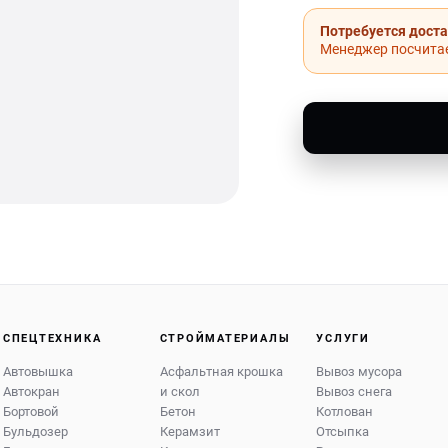
Потребуется дост
Менеджер посчитае
СПЕЦТЕХНИКА
СТРОЙМАТЕРИАЛЫ
УСЛУГИ
Автовышка
Асфальтная крошка
Вывоз мусора
Автокран
и скол
Вывоз снега
Бортовой
Бетон
Котлован
Бульдозер
Керамзит
Отсыпка