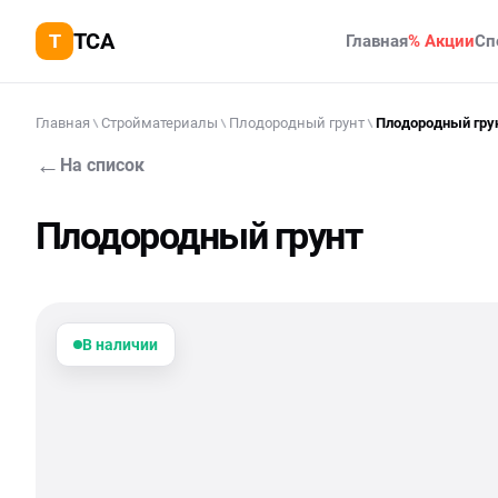
TCA
Главная
% Акции
Сп
Главная
Стройматериалы
Плодородный грунт
Плодородный гру
←
На список
Плодородный грунт
В наличии