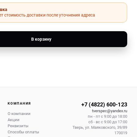
авка
т стоимость доставки после уточнения адреса
В корзину
+7 (4822) 600-123
КОМПАНИЯ
tverspec@yandex.ru
О компании
пн - пт с 9:00 до 18:00
Акции
сб - вс с 9:00 до 17:00
Реквизиты
Тверь
,
ул. Маяковского, 39/89
Способы оплаты
170019